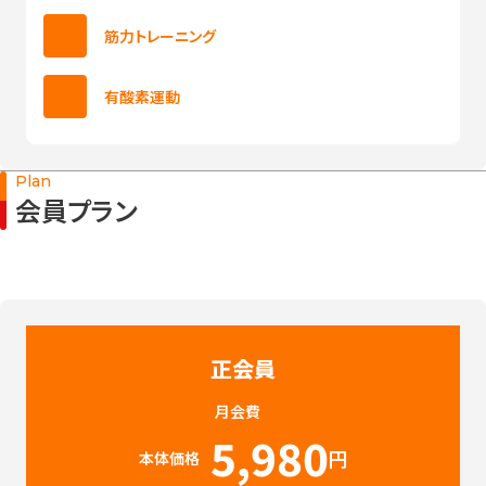
筋力トレーニング
有酸素運動
Plan
会員プラン
正会員
月会費
5,980
円
本体価格