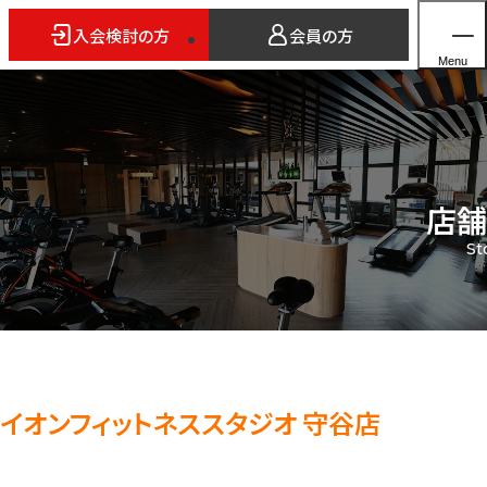
入会検討の方
会員の方
Menu
店舗
ホーム
St
店舗検索
5つのスタイル
3FITとは
よくあるご質問
法人会員のご案内
イオンフィットネススタジオ 守谷店