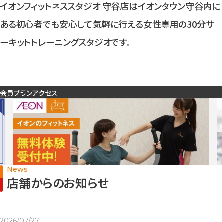
入会検討の方
イオンフィットネススタジオ 守谷店はイオンタウン守谷内に
ある初心者でも安心して気軽に行える女性専用の30分サ
ーキットトレーニングスタジオです。
公式SNSアカウント
会員プラン
アクセス
News
店舗からのお知らせ
2026/07/27