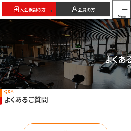
入会検討の方
会員の方
Menu
よくあ
ホーム
F
店舗検索
5つのスタイル
3FITとは
Q&A
よくあるご質問
よくあるご質問
法人会員のご案内