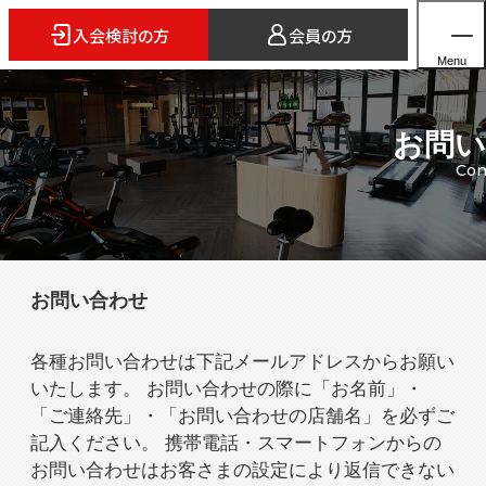
入会検討の方
会員の方
Menu
お問い
Con
ホーム
店舗検索
5つのスタイル
お問い合わせ
3FITとは
よくあるご質問
各種お問い合わせは下記メールアドレスからお願い
法人会員のご案内
いたします。 お問い合わせの際に「お名前」・
「ご連絡先」・「お問い合わせの店舗名」を必ずご
記入ください。 携帯電話・スマートフォンからの
お問い合わせはお客さまの設定により返信できない