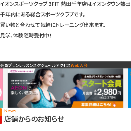
入会検討の方
イオンスポーツクラブ 3FIT 熱田千年店はイオンタウン熱田
千年内にある総合スポーツクラブです。
買い物と合わせて気軽にトレーニング出来ます。
公式SNSアカウント
見学、体験随時受付中！
会員プラン
レッスンスケジュール
アクセス
Web入会
News
店舗からのお知らせ