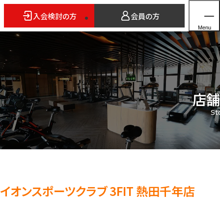
入会検討の方
会員の方
Menu
店舗
ホーム
St
店舗検索
5つのスタイル
3FITとは
よくあるご質問
法人会員のご案内
イオンスポーツクラブ 3FIT 熱田千年店