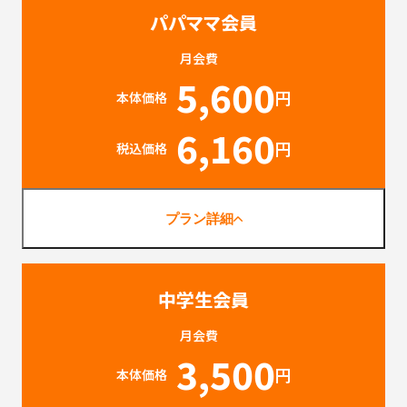
パパママ会員
月会費
5,600
円
本体価格
6,160
円
税込価格
プラン詳細
中学生会員
月会費
3,500
円
本体価格