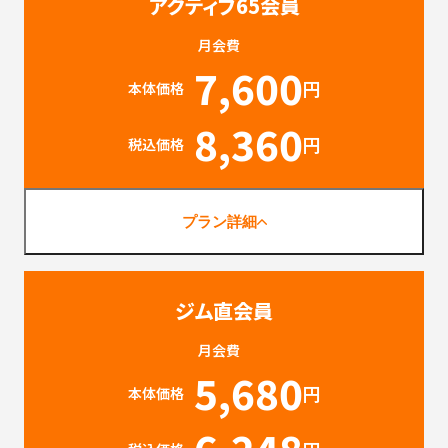
アクティブ65会員
月会費
7,600
円
本体価格
8,360
円
税込価格
プラン詳細
ジム直会員
月会費
5,680
円
本体価格