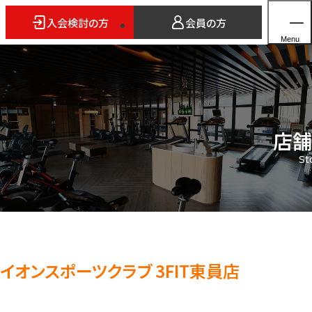
入会検討の方
会員の方
Menu
店舗
ホーム
St
店舗検索
5つのスタイル
3FITとは
よくあるご質問
法人会員のご案内
イオンスポーツクラブ 3FIT東員店