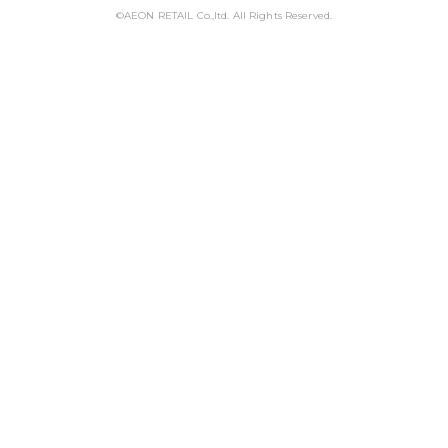
©AEON RETAIL Co.,ltd. All Rights Reserved.