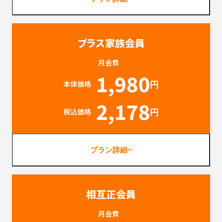
プラス家族会員
月会費
1,980
円
本体価格
2,178
円
税込価格
プラン詳細
相互正会員
月会費