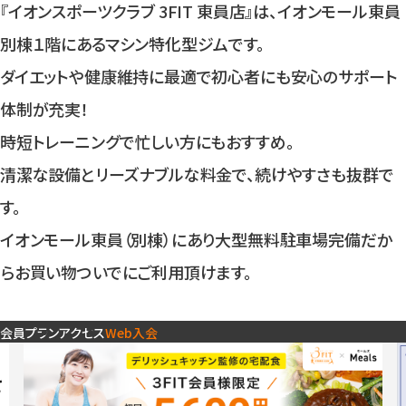
入会検討の方
『イオンスポーツクラブ 3FIT 東員店』は、イオンモール東員
別棟１階にあるマシン特化型ジムです。
ダイエットや健康維持に最適で初心者にも安心のサポート
公式SNSアカウント
体制が充実！
時短トレーニングで忙しい方にもおすすめ。
清潔な設備とリーズナブルな料金で、続けやすさも抜群で
す。
イオンモール東員（別棟）にあり大型無料駐車場完備だか
らお買い物ついでにご利用頂けます。
会員プラン
アクセス
Web入会