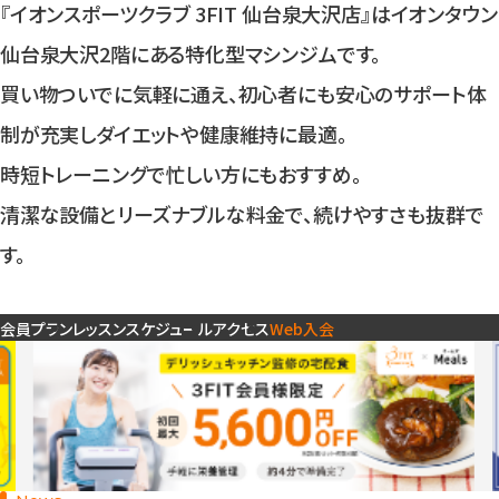
入会検討の方
『イオンスポーツクラブ 3FIT 仙台泉大沢店』はイオンタウン
仙台泉大沢2階にある特化型マシンジムです。
買い物ついでに気軽に通え、初心者にも安心のサポート体
公式SNSアカウント
制が充実しダイエットや健康維持に最適。
時短トレーニングで忙しい方にもおすすめ。
清潔な設備とリーズナブルな料金で、続けやすさも抜群で
す。
会員プラン
レッスンスケジュール
アクセス
Web入会