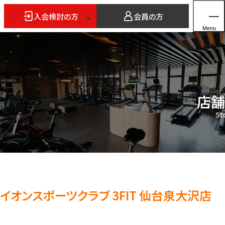
入会検討の方
会員の方
Menu
店舗
ホーム
St
店舗検索
5つのスタイル
3FITとは
よくあるご質問
法人会員のご案内
イオンスポーツクラブ 3FIT 仙台泉大沢店