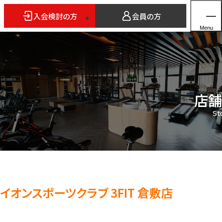
入会検討の方
会員の方
Menu
店舗
ホーム
St
店舗検索
5つのスタイル
3FITとは
よくあるご質問
法人会員のご案内
イオンスポーツクラブ 3FIT 倉敷店