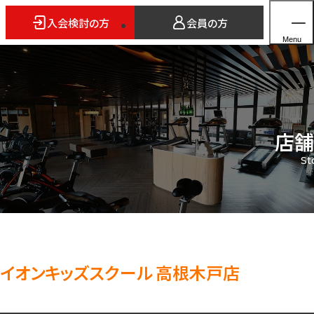
入会検討の方
会員の方
Menu
店舗
ホーム
St
店舗検索
5つのスタイル
3FITとは
よくあるご質問
法人会員のご案内
イオンキッズスクール 高根木戸店