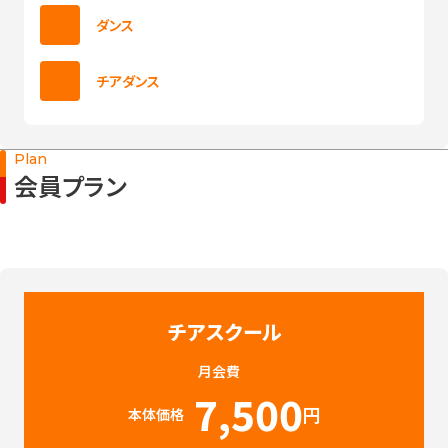
ダンス
チアダンス
Plan
会員プラン
チアスクール
月会費
7,500
円
本体価格