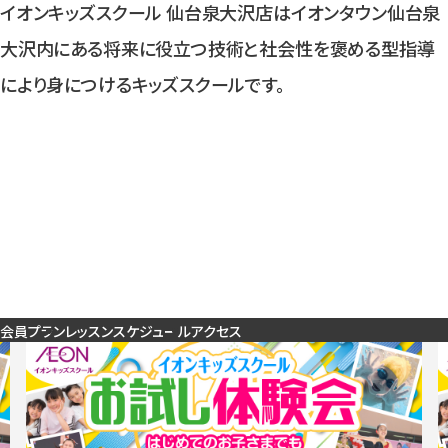
入会検討の方
イオンキッズスクール 仙台泉大沢店はイオンタウン仙台泉
大沢内にある将来に役立つ技術と社会性を褒める型指導
により身につけるキッズスクールです。
公式SNSアカウント
会員プラン
レッスンスケジュール
アクセス