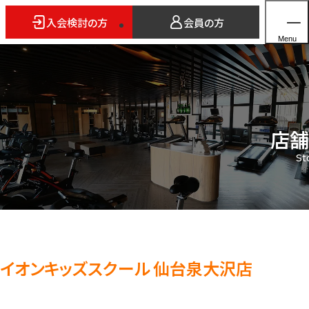
入会検討の方
会員の方
Menu
店舗
ホーム
St
店舗検索
5つのスタイル
3FITとは
よくあるご質問
法人会員のご案内
イオンキッズスクール 仙台泉大沢店