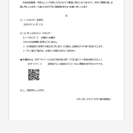
入会検討の方
会員の方
公式SNSアカウント