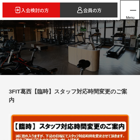
入会検討の方
会員の方
Menu
ホーム
店舗検索
5つのスタイル
3FIT葛西【臨時】スタッフ対応時間変更のご案
3FITとは
内
よくあるご質問
法人会員のご案内