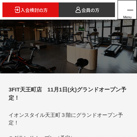
入会検討の方
会員の方
Menu
ホーム
店舗検索
5つのスタイル
3FIT天王町店 11月1日(火)グランドオープン予
3FITとは
定！
よくあるご質問
法人会員のご案内
イオンスタイル天王町３階にグランドオープン予
定！