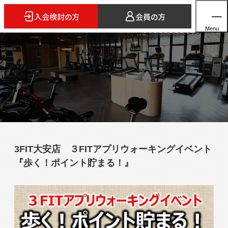
入会検討の方
会員の方
Menu
ホーム
店舗検索
5つのスタイル
3FIT大安店 ３FITアプリウォーキングイベント
3FITとは
『歩く！ポイント貯まる！』
よくあるご質問
法人会員のご案内