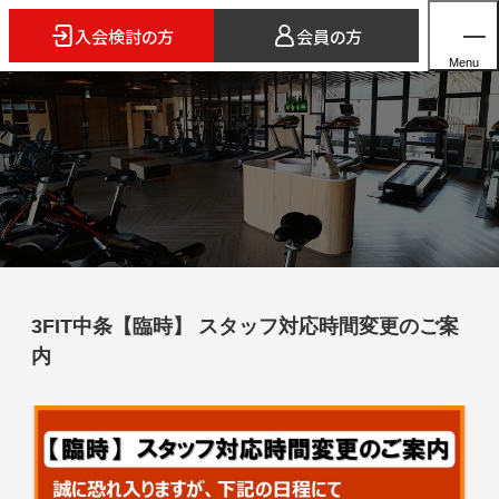
入会検討の方
会員の方
Menu
ホーム
店舗検索
5つのスタイル
3FIT中条【臨時】 スタッフ対応時間変更のご案
3FITとは
内
よくあるご質問
法人会員のご案内