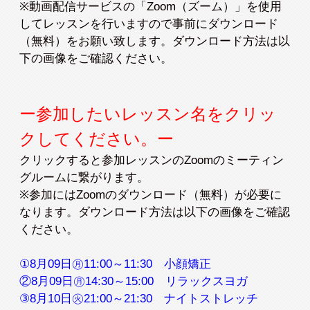
入会検討の方
会員の方
※動画配信サービスの「Zoom（ズーム）」を使用
してレッスンを行いますので事前にダウンロード
（無料）をお願い致します。ダウンロード方法は以
下の画像をご確認ください。
公式SNSアカウント
ー参加したいレッスン名をクリッ
クしてください。ー
クリックすると参加レッスンのZoomのミーティン
グルームに繋がります。
※参加にはZoomのダウンロード（無料）が必要に
なります。ダウンロード方法は以下の画像をご確認
ください。
①8月09日㊊11:00～11:30 小顔矯正
②8月09日㊊14:30～15:00 リラックスヨガ
③8月10日㊋21:00～21:30 ナイトストレッチ