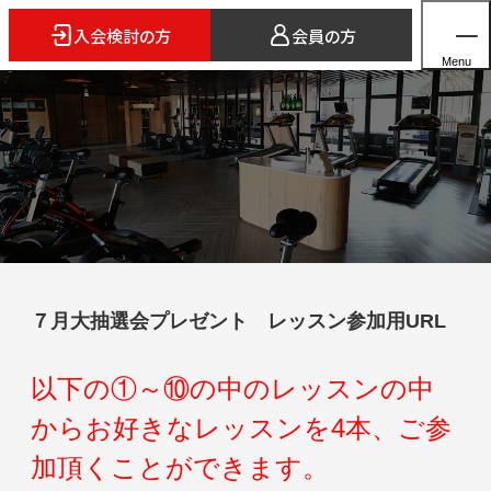
入会検討の方
会員の方
Menu
ホーム
店舗検索
5つのスタイル
７月大抽選会プレゼント レッスン参加用URL
3FITとは
よくあるご質問
以下の①～⑩の中のレッスンの中
法人会員のご案内
からお好きなレッスンを4本、ご参
加頂くことができます。