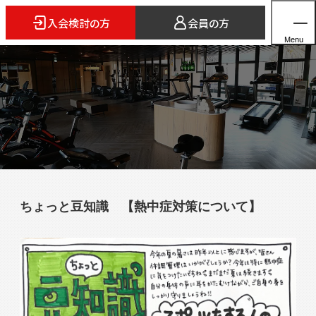
入会検討の方
会員の方
Menu
ホーム
店舗検索
5つのスタイル
ちょっと豆知識 【熱中症対策について】
3FITとは
よくあるご質問
法人会員のご案内