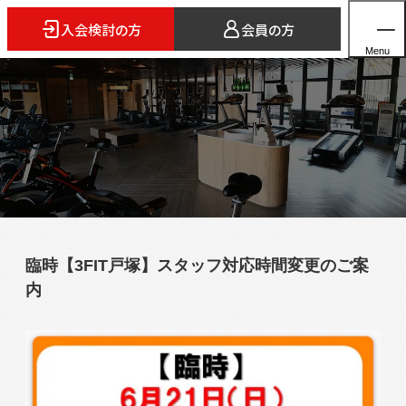
入会検討の方
会員の方
Menu
ホーム
店舗検索
5つのスタイル
臨時【3FIT戸塚】スタッフ対応時間変更のご案
3FITとは
内
よくあるご質問
法人会員のご案内