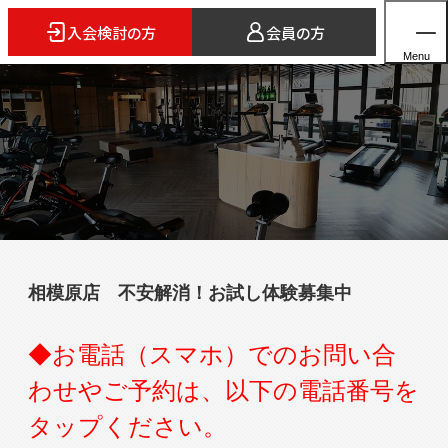
入会検討の方
会員の方
Menu
ホーム
店舗検索
5つのスタイル
相模原店 不安解消！お試し体験募集中
3FITとは
よくあるご質問
◆お電話（スマホ）でのお問い合
法人会員のご案内
わせやご予約は、以下の電話番号を
タップください。