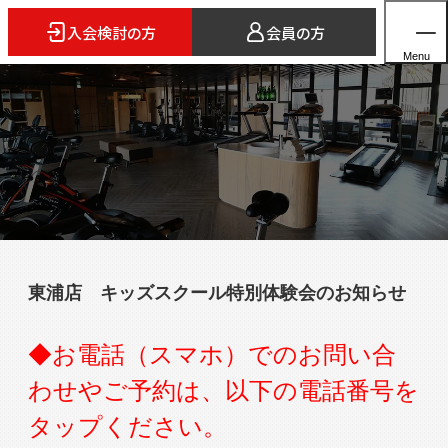
入会検討の方
会員の方
Menu
ホーム
店舗検索
5つのスタイル
東浦店 キッズスクール特別体験会のお知らせ
3FITとは
よくあるご質問
◆お電話（スマホ）でのお問い合
法人会員のご案内
わせやご予約は、以下の電話番号を
タップください。