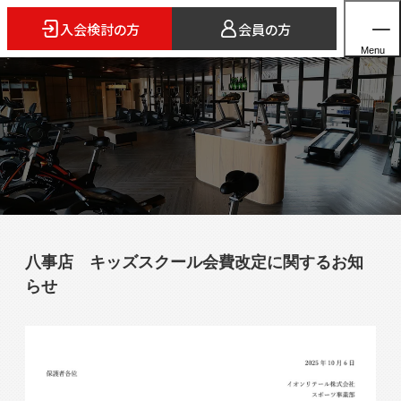
入会検討の方
会員の方
Menu
ホーム
店舗検索
5つのスタイル
八事店 キッズスクール会費改定に関するお知
3FITとは
らせ
よくあるご質問
法人会員のご案内