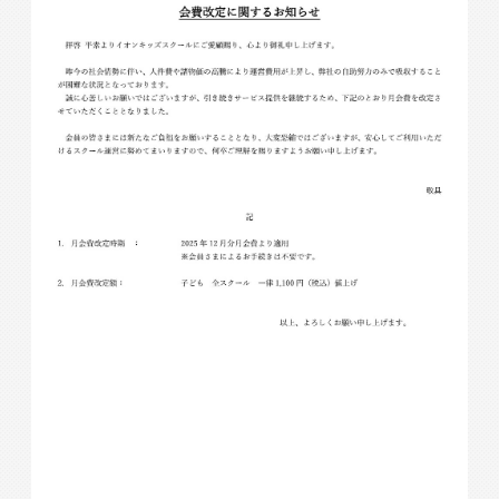
入会検討の方
会員の方
公式SNSアカウント