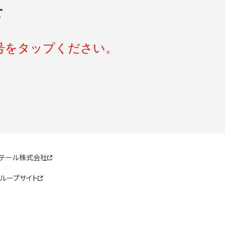
せ
号をタップください。
リテール株式会社
ループサイト