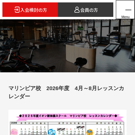
入会検討の方
会員の方
Menu
ホーム
店舗検索
5つのスタイル
マリンピア校 2026年度 4月～8月レッスンカ
3FITとは
レンダー
よくあるご質問
法人会員のご案内