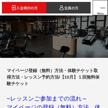
入会検討の方
会員の方
Menu
ホーム
店舗検索
5つのスタイル
マイページ登録（無料）方法・体験チケット取
3FITとは
得方法・レッスン予約方法/【10月】１回無料体
よくあるご質問
験チケット
法人会員のご案内
~レッスンご参加までの流れ～
マイページの登録（無料）方法、体