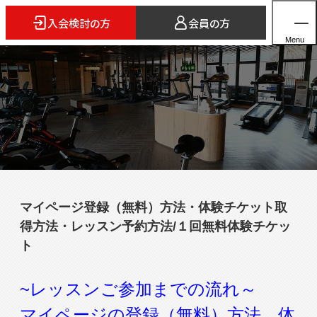
入会検討の方
会員の方
Menu
ホーム
店舗検索
5つのスタイル
マイページ登録（無料）方法・体験チケット取
3FITとは
得方法・レッスン予約方法/１回無料体験チケッ
よくあるご質問
ト
法人会員のご案内
~レッスンご参加までの流れ～
マイページの登録（無料）方法、体