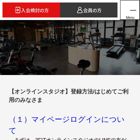
入会検討の方
会員の方
Menu
ホーム
店舗検索
5つのスタイル
【オンラインスタジオ】登録方法/はじめてご利
3FITとは
用のみなさま
よくあるご質問
法人会員のご案内
（１）マイページログインについ
て