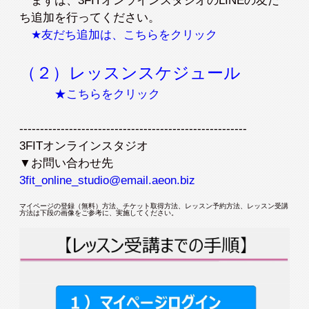
まずは、3FITオンラインスタジオのLINEの友だ
入会検討の方
会員の方
ち追加を行ってください。
★友だち追加は、こちらをクリック
公式SNSアカウント
（２）レッスンスケジュール
★こちらをクリック
-------------------------------------------------------
3FITオンラインスタジオ
▼お問い合わせ先
3fit_online_studio@email.aeon.biz
マイページの登録（無料）方法、チケット取得方法、レッスン予約方法、レッスン受講
方法は下段の画像をご参考に、実施してください。