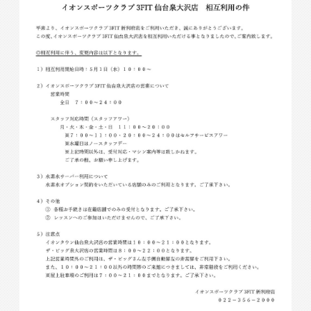
入会検討の方
会員の方
公式SNSアカウント