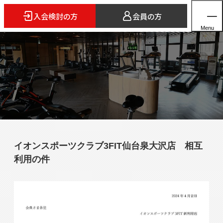
入会検討の方
会員の方
Menu
ホーム
店舗検索
5つのスタイル
イオンスポーツクラブ3FIT仙台泉大沢店 相互
3FITとは
利用の件
よくあるご質問
法人会員のご案内