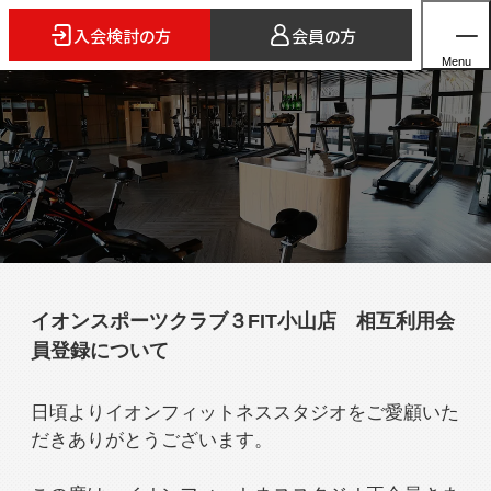
入会検討の方
会員の方
Menu
ホーム
店舗検索
5つのスタイル
イオンスポーツクラブ３FIT小山店 相互利用会
3FITとは
員登録について
よくあるご質問
法人会員のご案内
日頃よりイオンフィットネススタジオをご愛顧いた
だきありがとうございます。