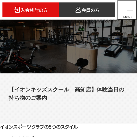
入会検討の方
会員の方
Menu
ホーム
店舗検索
5つのスタイル
【イオンキッズスクール 高知店】体験当日の
3FITとは
持ち物のご案内
よくあるご質問
法人会員のご案内
イオンスポーツクラブの5つのスタイル