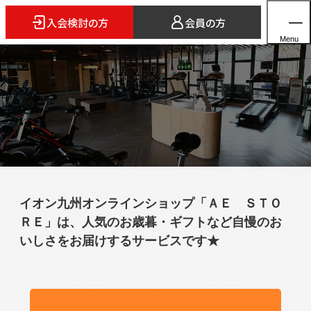
入会検討の方
会員の方
Menu
ホーム
店舗検索
5つのスタイル
イオン九州オンラインショップ「ＡＥ ＳＴＯ
3FITとは
ＲＥ」は、人気のお歳暮・ギフトなど自慢のお
よくあるご質問
いしさをお届けするサービスです★
法人会員のご案内