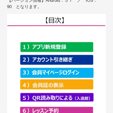
入会検討の方
会員の方
【バージョン情報】Android：５７ ／ IOS：
90 となります。
公式SNSアカウント