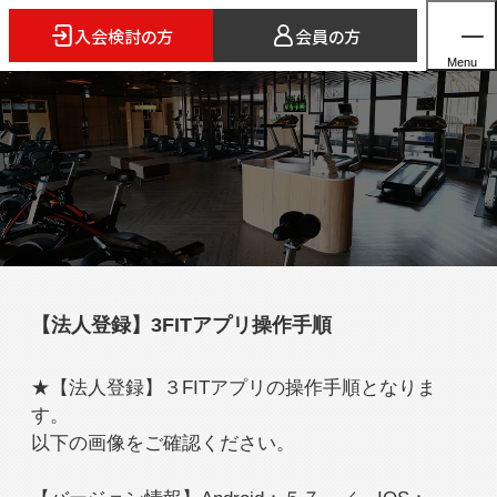
入会検討の方
会員の方
Menu
ホーム
店舗検索
5つのスタイル
【法人登録】3FITアプリ操作手順
3FITとは
よくあるご質問
★【法人登録】３FITアプリの操作手順となりま
法人会員のご案内
す。
以下の画像をご確認ください。